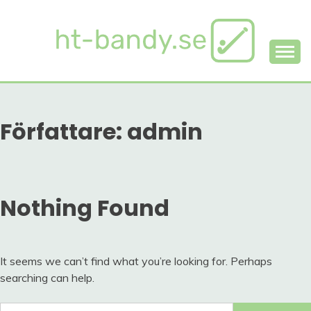
Skip
to
content
Allt om bandy
HT-BANDY.SE
Författare:
admin
Nothing Found
It seems we can’t find what you’re looking for. Perhaps
searching can help.
Sök