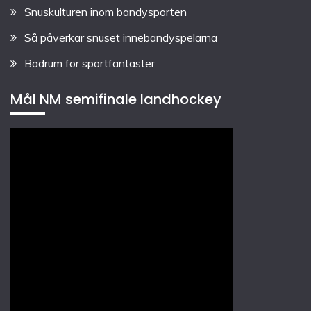
Snuskulturen inom bandysporten
Så påverkar snuset innebandyspelarna
Badrum för sportfantaster
Mål NM semifinale landhockey