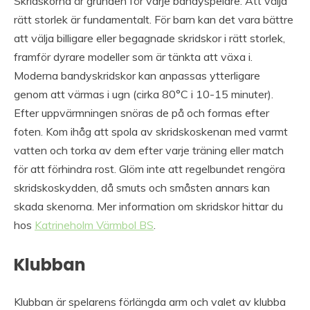
Skridskorna är grunden för varje bandyspelare. Att välja
rätt storlek är fundamentalt. För barn kan det vara bättre
att välja billigare eller begagnade skridskor i rätt storlek,
framför dyrare modeller som är tänkta att växa i.
Moderna bandyskridskor kan anpassas ytterligare
genom att värmas i ugn (cirka 80°C i 10-15 minuter).
Efter uppvärmningen snöras de på och formas efter
foten. Kom ihåg att spola av skridskoskenan med varmt
vatten och torka av dem efter varje träning eller match
för att förhindra rost. Glöm inte att regelbundet rengöra
skridskoskydden, då smuts och småsten annars kan
skada skenorna. Mer information om skridskor hittar du
hos
Katrineholm Värmbol BS
.
Klubban
Klubban är spelarens förlängda arm och valet av klubba