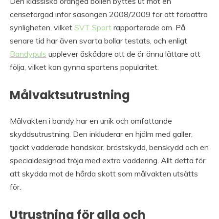
Den klassiska orangea bollen byttes ut mot en
cerisefärgad inför säsongen 2008/2009 för att förbättra
synligheten, vilket
SVT Sport
rapporterade om. På
senare tid har även svarta bollar testats, och enligt
Bandypuls
upplever åskådare att de är ännu lättare att
följa, vilket kan gynna sportens popularitet.
Målvaktsutrustning
Målvakten i bandy har en unik och omfattande
skyddsutrustning. Den inkluderar en hjälm med galler,
tjockt vadderade handskar, bröstskydd, benskydd och en
specialdesignad tröja med extra vaddering. Allt detta för
att skydda mot de hårda skott som målvakten utsätts
för.
Utrustning för alla och