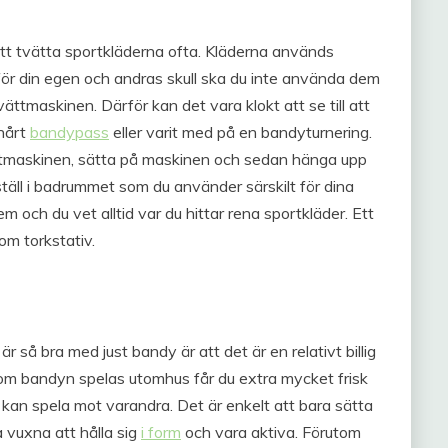
 att tvätta sportkläderna ofta. Kläderna används
 för din egen och andras skull ska du inte använda dem
ttmaskinen. Därför kan det vara klokt att se till att
 hårt
bandypass
eller varit med på en bandyturnering.
tvättmaskinen, sätta på maskinen och sedan hänga upp
ställ i badrummet som du använder särskilt för dina
 och du vet alltid var du hittar rena sportkläder. Ett
om torkstativ.
r så bra med just bandy är att det är en relativt billig
rsom bandyn spelas utomhus får du extra mycket frisk
 kan spela mot varandra. Det är enkelt att bara sätta
 vuxna att hålla sig
i form
och vara aktiva. Förutom