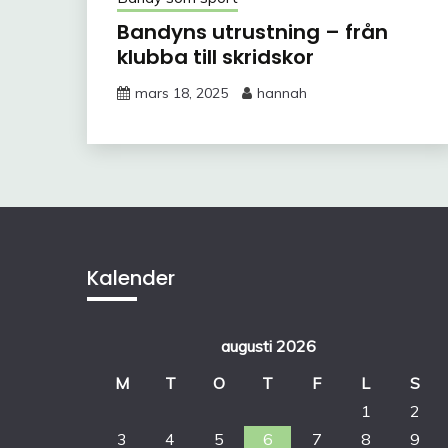
Bandyns utrustning – från
klubba till skridskor
mars 18, 2025
hannah
Kalender
augusti 2026
M
T
O
T
F
L
S
1
2
3
4
5
6
7
8
9