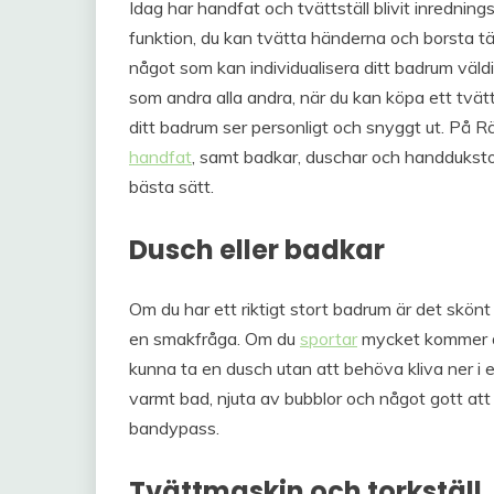
Idag har handfat och tvättställ blivit inredningsd
funktion, du kan tvätta händerna och borsta t
något som kan individualisera ditt badrum väldig
som andra alla andra, när du kan köpa ett tvätt
ditt badrum ser personligt och snyggt ut. På Rö
handfat
, samt badkar, duschar och handdukstor
bästa sätt.
Dusch eller badkar
Om du har ett riktigt stort badrum är det skönt
en smakfråga. Om du
sportar
mycket kommer du 
kunna ta en dusch utan att behöva kliva ner i ett
varmt bad, njuta av bubblor och något gott att 
bandypass.
Tvättmaskin och torkställ