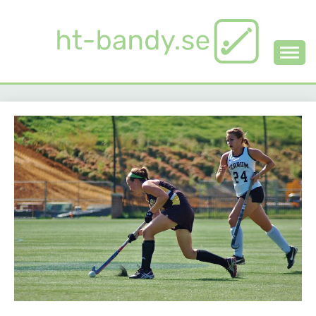
Skip
to
content
Allt om bandy
HT-BANDY.SE